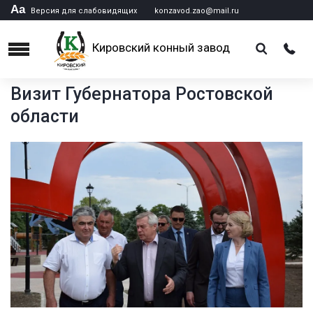
Аа
Версия для слабовидящих
konzavod.zao@mail.ru
Кировский конный завод
Menu
Визит Губернатора Ростовской
области