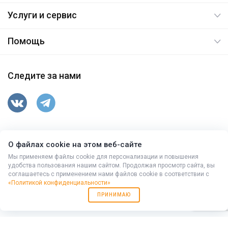
Услуги и сервис
Помощь
Следите за нами
347763, Ростовская обл, Целинский р-н, п.Вороново,
О файлах cookie на этом веб-сайте
ул.Гусева,15
© 2026. Все права защищены.
Мы применяем файлы cookie для персонализации и повышения
удобства пользования нашим сайтом. Продолжая просмотр сайта, вы
соглашаетесь с применением нами файлов cookie в соответствии с
+7 (86371) 9-43-10
,
(863) 333-94-78
«Политикой конфиденциальности»
Работает на
Мибок: Универсальный корпоративный сайт с
ПРИНИМАЮ
каталогом