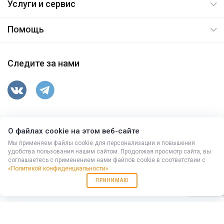
Услуги и сервис
Помощь
Следите за нами
347763, Ростовская обл, Целинский р-н, п.Вороново,
О файлах cookie на этом веб-сайте
ул.Гусева,15
Мы применяем файлы cookie для персонализации и повышения
© 2026. Все права защищены.
удобства пользования нашим сайтом. Продолжая просмотр сайта, вы
соглашаетесь с применением нами файлов cookie в соответствии с
+7 (86371) 9-43-10
,
(863) 333-94-78
«Политикой конфиденциальности»
Работает на
Мибок: Универсальный корпоративный сайт с
ПРИНИМАЮ
каталогом