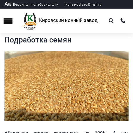
Аа
Версия для слабовидящих
konzavod.zao@mail.ru
Кировский конный завод
Menu
Подработка семян