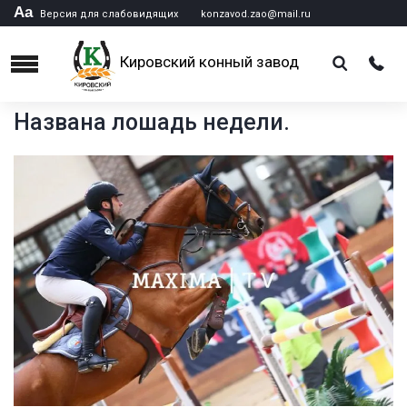
Аа
Версия для слабовидящих
konzavod.zao@mail.ru
Кировский конный завод
Menu
Названа лошадь недели.