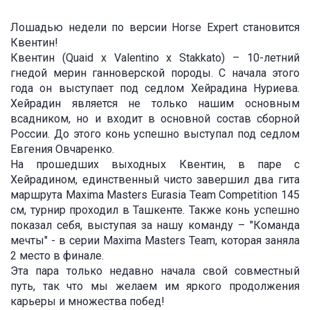
Лошадью недели по версии Horse Expert становится
Квентин!
Квентин (Quaid x Valentino x Stakkato) – 10-летний
гнедой мерин ганноверской породы. С начала этого
года он выступает под седлом Хейрадина Нуриева.
Хейрадин является не только нашим основным
всадником, но и входит в основной состав сборной
России. До этого конь успешно выступал под седлом
Евгения Овчаренко.
На прошедших выходных Квентин, в паре с
Хейрадином, единственный чисто завершил два гита
маршрута Maxima Masters Eurasia Team Competition 145
см, турнир проходил в Ташкенте. Также конь успешно
показал себя, выступая за нашу команду – "Команда
мечты" - в серии Maxima Masters Team, которая заняла
2 место в финале.
Эта пара только недавно начала свой совместный
путь, так что мы желаем им яркого продолжения
карьеры и множества побед!