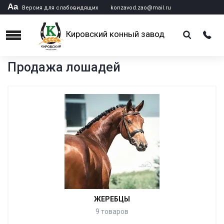
Аа
Версия для слабовидящих
konzavod.zao@mail.ru
Кировский конный завод
Menu
Продажа лошадей
ЖЕРЕБЦЫ
9 товаров