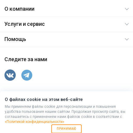
О компании
Услуги и сервис
Помощь
Следите за нами
347763, Ростовская обл, Целинский р-н, п.Вороново,
О файлах cookie на этом веб-сайте
ул.Гусева,15
© 2026. Все права защищены.
Мы применяем файлы cookie для персонализации и повышения
удобства пользования нашим сайтом. Продолжая просмотр сайта, вы
соглашаетесь с применением нами файлов cookie в соответствии с
+7 (86371) 9-43-10
,
(863) 333-94-78
«Политикой конфиденциальности»
Работает на
Мибок: Универсальный корпоративный сайт с
ПРИНИМАЮ
каталогом