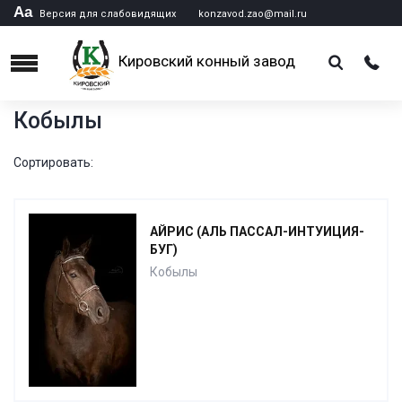
Аа
Версия для слабовидящих
konzavod.zao@mail.ru
Кировский конный завод
Menu
Кобылы
Сортировать:
АЙРИС (АЛЬ ПАССАЛ-ИНТУИЦИЯ-
БУГ)
Кобылы