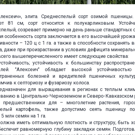
Алексеич», элита. Среднеспелый сорт озимой пшеницы.
ает 81 см, сорт относится к полукарликовым. Устойч
пелый, созревает примерно на день раньше стандартных с
я особенность сорта заключается в его высочайшей урожа
ивности – 120 ц с 1 га. а также в способности сохранять
а, даже при произрастании в условиях дефицита минераль
сего вышеперечисленного имеет следующие свойства:
устойчивость; устойчивость к большинству распростран
елей. "Алексеич" обладает высокой устойчивость
страненных болезней и вредителей пшеничных культур
мчив к септориозу и фузариозу колоса.
редназначен для выращивания в регионах с теплым кли
ванию в Центрально-Черноземном и Северо-Кавказском 
 предшественники для – многолетние растения, горох,
пелый картофель, также допустимо сеять пшеницу по
 5 млн семян на 1 га.
олжна иметь оптимальную плотность и структуру, быть 
беспечит равномерную глубину закладки семян. Подгото