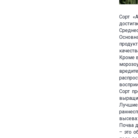
Сорт «
достиг
Среднес
Основна
продукт
качеств
Кроме в
морозо
вредит
распро
восприи
Сорт п
выращи
Лучшие
раннес
высева:
Почва д
– это о