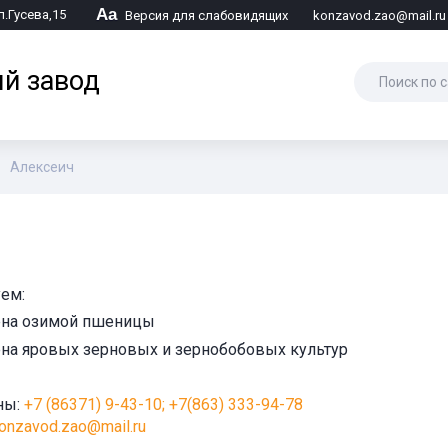
Аа
л.Гусева,15
Версия для слабовидящих
konzavod.zao@mail.ru
й завод
Алексеич
ем:
ена озимой пшеницы
на яровых зерновых и зернобобовых культур
ны:
+7 (86371) 9-43-10; +7(863) 333-94-78
onzavod.zao@mail.ru