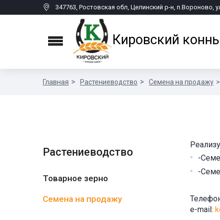
347763, Ростовская обл, Целинский р-н, п.Вороново, у
Кировский конны
Menu
Главная
Растениеводство
Семена на продажу
Реализу
Растениеводство
-Сем
-Семе
Товарное зерно
Семена на продажу
Телефо
e-mail:
k