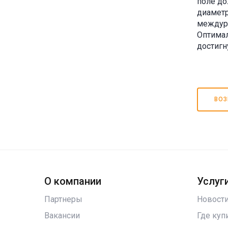
поле до
диаметр
междуря
Оптима
достигн
ВОЗ
О компании
Услуги
Партнеры
Новост
Вакансии
Где куп