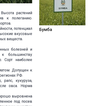
 Высота растений
ив к полеганию.
ортов.
йности, потенциал
Бумба
 высокие вкусовые
ных веществ.
енных болезней и
ю к большинству
. Сорт наиболее
матом. Допущен к
регионах РФ.
 рапс, кукуруза,
сле овса. Норма
хорошо выровнена
вленное под посев