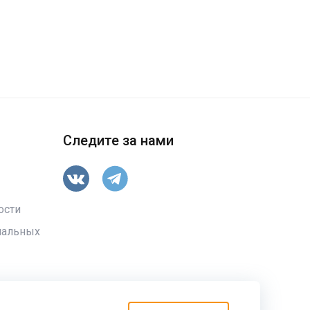
Следите за нами
ости
нальных