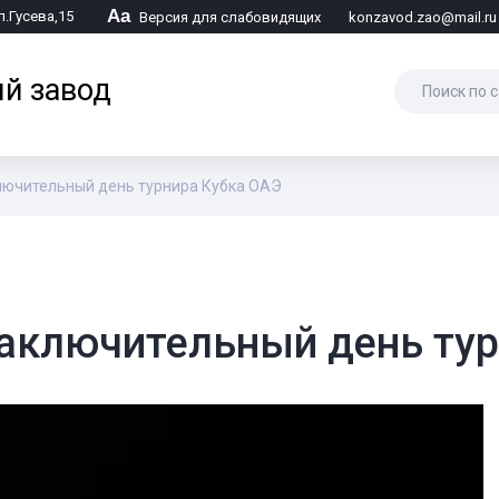
Аа
л.Гусева,15
Версия для слабовидящих
konzavod.zao@mail.ru
й завод
лючительный день турнира Кубка ОАЭ
заключительный день ту