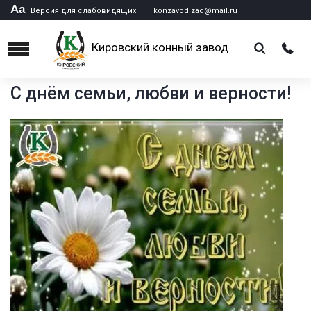
Аа
Версия для слабовидящих
konzavod.zao@mail.ru
Кировский конный завод
Menu
С днём семьи, любви и верности!