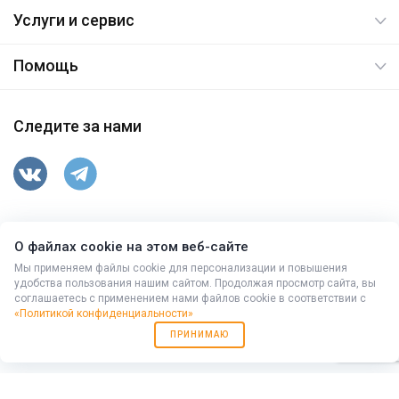
Услуги и сервис
Помощь
Следите за нами
347763, Ростовская обл, Целинский р-н, п.Вороново,
О файлах cookie на этом веб-сайте
ул.Гусева,15
© 2026. Все права защищены.
Мы применяем файлы cookie для персонализации и повышения
удобства пользования нашим сайтом. Продолжая просмотр сайта, вы
соглашаетесь с применением нами файлов cookie в соответствии с
+7 (86371) 9-43-10
,
(863) 333-94-78
«Политикой конфиденциальности»
Работает на
Мибок: Универсальный корпоративный сайт с
ПРИНИМАЮ
каталогом