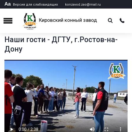
Аа
Версия для слабовидящих
konzavod.zao@mail.ru
Кировский конный завод
Menu
Наши гости - ДГТУ, г.Ростов-на-
Дону