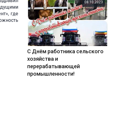
оздравил
08.10.2023
удущими
нт», где
ожность
С Днём работника сельского
хозяйства и
перерабатывающей
промышленности!