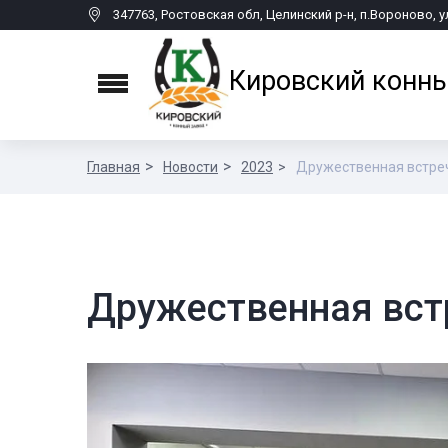
347763, Ростовская обл, Целинский р-н, п.Вороново, у
Кировский конны
Menu
Главная
Новости
2023
Дружественная встреч
Дружественная вст