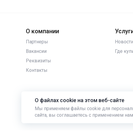
О компании
Услуги
Партнеры
Новост
Вакансии
Где куп
Реквизиты
Контакты
О файлах cookie на этом веб-сайте
Мы применяем файлы cookie для персонал
347763, Ростовская обл, Целинский р-н, п.Вороново,
сайта, вы соглашаетесь с применением нам
© 2026. Все права защищены.