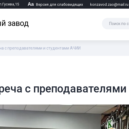
Аа
л.Гусева,15
Версия для слабовидящих
konzavod.zao@mail.ru
й завод
а с преподавателями и студентами АЧИИ
реча с преподавателями