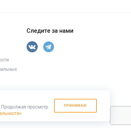
Следите за нами
ости
нальных
ПРИНИМАЮ
. Продолжая просмотр
+7 (86371) 9-43-10
,
(863) 333-94-78
альности»
к: Универсальный корпоративный сайт с каталогом