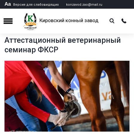
Аа
Версия для слабовидящих
konzavod.zao@mail.ru
Кировский конный завод
Menu
Аттестационный ветеринарный
семинар ФКСР