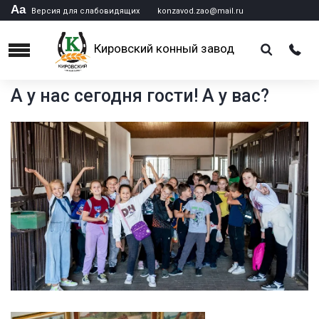
Аа
Версия для слабовидящих
konzavod.zao@mail.ru
Кировский конный завод
Menu
А у нас сегодня гости! А у вас?