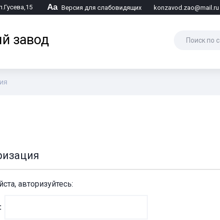
Аа
л.Гусева,15
Версия для слабовидящих
konzavod.zao@mail.ru
й завод
ия
ризация
ста, авторизуйтесь:
: