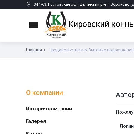
347763, Ростовская обл, Целинский р-н, п.Вороново, у
Кировский конны
Menu
Главная
Продовольственно-бытовые подразделен
О компании
Авто
История компании
Пожалуй
Галерея
Логин
Видео